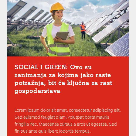
SOCIAL I GREEN: Ovo su
zanimanja za kojima jako raste
potražnja, bit će ključna za rast
gospodarstava
Lorem ipsum dolor sit amet, consectetur adipiscing elit.
Sed euismod feugiat diam, volutpat porta mauris
fringilla nec. Maecenas cursus a eros ut egestas. Sed
finibus ante quis libero lobortis tempus.