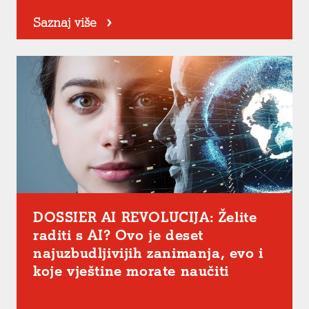
Saznaj više
DOSSIER AI REVOLUCIJA: Želite
raditi s AI? Ovo je deset
najuzbudljivijih zanimanja, evo i
koje vještine morate naučiti