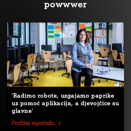
powwwer
'Radimo robote, uzgajamo paprike
uz pomoć aplikacija, a djevojčice su
glavne'
Pročitaj reportažu