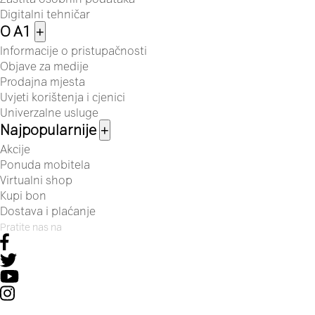
Digitalni tehničar
O A1
+
Informacije o pristupačnosti
Objave za medije
Prodajna mjesta
Uvjeti korištenja i cjenici
Univerzalne usluge
Najpopularnije
+
Akcije
Ponuda mobitela
Virtualni shop
Kupi bon
Dostava i plaćanje
Pratite nas na
© 2026 A1 Hrvatska