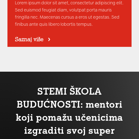
Lorem ipsum dolor sit amet, consectetur adipiscing elit.
Sed euismod feugiat diam, volutpat porta mauris
fringilla nec. Maecenas cursus a eros ut egestas. Sed
finibus ante quis libero lobortis tempus.
Saznaj više
STEMI ŠKOLA
BUDUĆNOSTI: mentori
koji pomažu učenicima
izgraditi svoj super