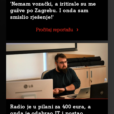
'Nemam vozački, a iritirale su me
gužve po Zagrebu. I onda sam
smislio rješenje!'
Pročitaj reportažu
Radio je u pilani za 400 eura, a
onda je odabrao IT i postao