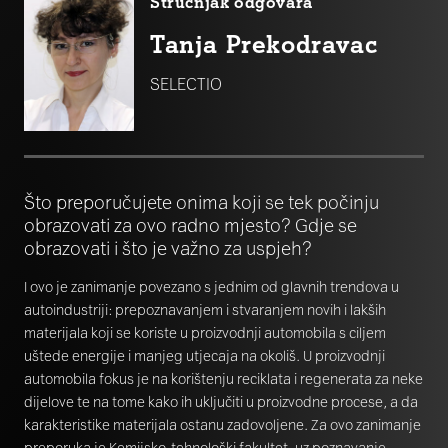
Stručnjak odgovara
Tanja Prekodravac
SELECTIO
Što preporučujete onima koji se tek počinju
obrazovati za ovo radno mjesto? Gdje se
obrazovati i što je važno za uspjeh?
I ovo je zanimanje povezano s jednim od glavnih trendova u
autoindustriji: prepoznavanjem i stvaranjem novih i lakših
materijala koji se koriste u proizvodnji automobila s ciljem
uštede energije i manjeg utjecaja na okoliš. U proizvodnji
automobila fokus je na korištenju reciklata i regenerata za neke
dijelove te na tome kako ih uključiti u proizvodne procese, a da
karakteristike materijala ostanu zadovoljene. Za ovo zanimanje
preporuka je Kemijsko-tehnološki fakultet, uz poznavanje