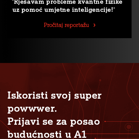
'Rješavam probleme kvantne fizike
uz pomoć umjetne inteligencije!'
Pročitaj reportažu
Iskoristi svoj super
powwwer.
Prijavi se za posao
budućnosti u A1