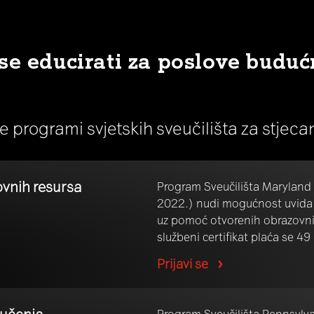
se educirati za poslove buduć
ne programi svjetskih sveučilišta za stjec
ovnih resursa
Program Sveučilišta Maryland (
2022.) nudi mogućnost uvida u
uz pomoć otvorenih obrazovnih 
službeni certifikat plaća se 49
Prijavi se
 učenja
Program Sveučilišta Pennsylva