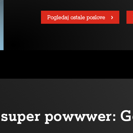
Pogledaj ostale poslove
oj super powwwer: G