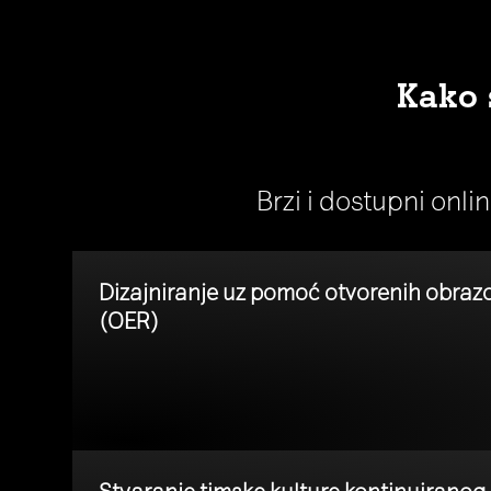
Kako 
Brzi i dostupni onli
Dizajniranje uz pomoć otvorenih obraz
(OER)
Stvaranje timske kulture kontinuiranog