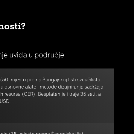
nosti?
anje uvida u područje
50. mjesto prema Šangajskoj listi sveučilišta
 osnovne alate i metode dizajniranja sadržaja
resursa (OER). Besplatan je i traje 35 sati, a
 USD.
nia (15. mjesto prema Šangajskoj listi