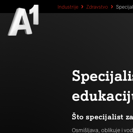
Industrije
Zdravstvo
Specijal
Specijali
edukacij
Što specijalist z
Osmišljava, oblikuje i v