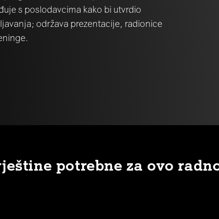
urađuje s poslodavcima kako bi utvrdio
ljavanja; održava prezentacije, radionice
reninge.
vještine potrebne za ovo radn