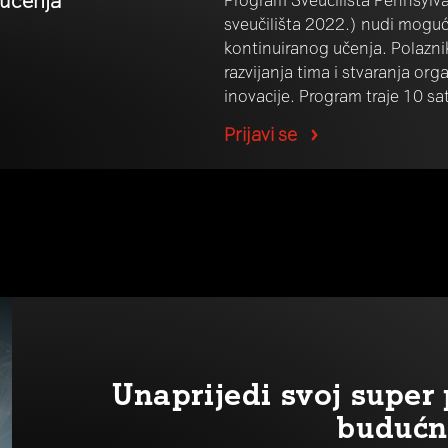
sveučilišta 2022.) nudi moguć
kontinuiranog učenja. Polazni
razvijanja tima i stvaranja org
inovacije. Program traje 10 sa
Prijavi se
Unaprijedi svoj supe
budućn