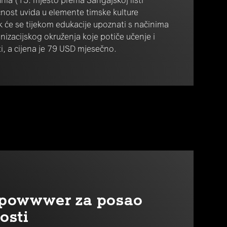
nost uvida u elemente timske kulture
k će se tijekom edukacije upoznati s načinima
anizacijskog okruženja koje potiče učenje i
ti, a cijena je 79 USD mjesečno.
r powwwer za posao
osti