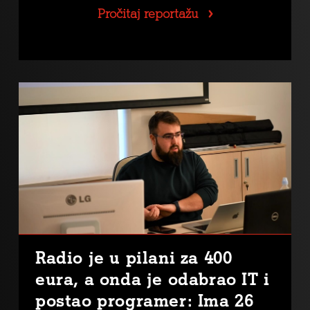
Pročitaj reportažu
Radio je u pilani za 400
eura, a onda je odabrao IT i
postao programer: Ima 26