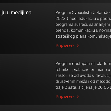
iju u medijima
Program Sveučilišta Colorado (
2022.) nudi edukaciju u podru
programa susreću sa znanjem 
brenda, komunikaciju s novina
strateškog plana komunikacije.
Prijavi se
Program dostupan na platform
tehnike i praktične primjene 
sastoji se od uvoda u revoluc
društvenih mreža i od metodol
traje 2 sata, a cijena je 20.65
Prijavi se