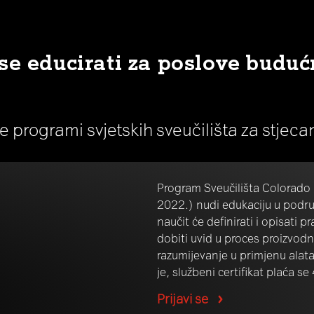
se educirati za poslove buduć
ne programi svjetskih sveučilišta za stjec
Program Sveučilišta Colorado (
2022.) nudi edukaciju u podru
naučit će definirati i opisati 
dobiti uvid u proces proizvodnj
razumijevanje u primjenu alata
je, službeni certifikat plaća s
Prijavi se