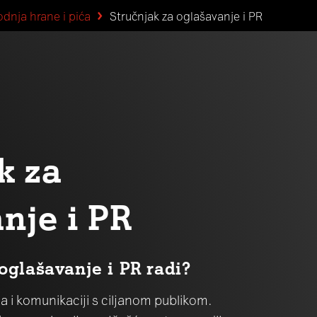
odnja hrane i pića
Stručnjak za oglašavanje i PR
k za
nje i PR
 oglašavanje i PR radi?
a i komunikaciji s ciljanom publikom.