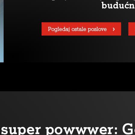
budućn
Pogledaj ostale poslove
oj super powwwer: G