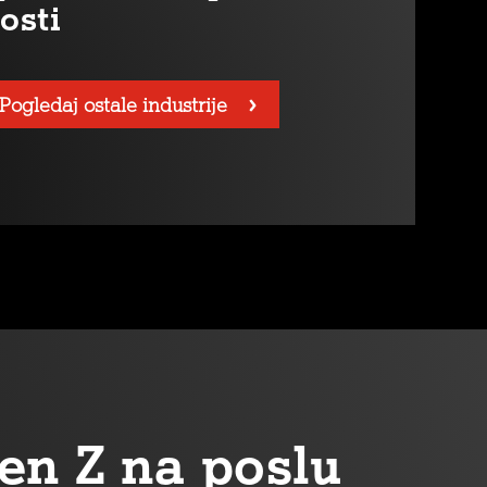
osti
Pogledaj ostale industrije
en Z na poslu