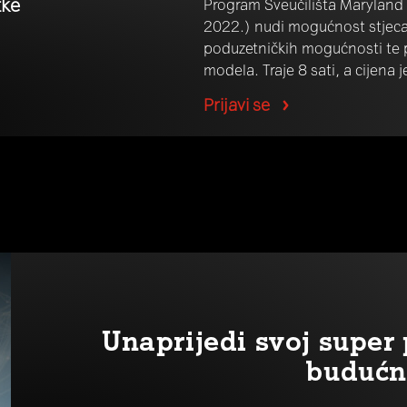
tke
Program Sveučilišta Maryland (
2022.) nudi mogućnost stjecanj
poduzetničkih mogućnosti te p
modela. Traje 8 sati, a cijena 
Prijavi se
Unaprijedi svoj supe
budućn