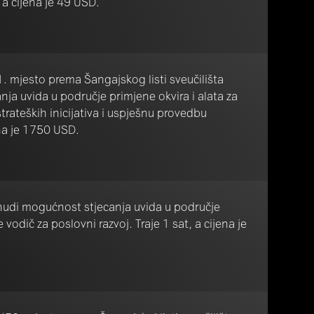
 a cijena je 49 USD.
. mjesto prema Šangajskog listi sveučilišta
ja uvida u područje primjene okvira i alata za
strateških inicijativa i uspješnu provedbu
jena je 1750 USD.
udi mogućnost stjecanja uvida u područje
 vodič za poslovni razvoj. Traje 1 sat, a cijena je