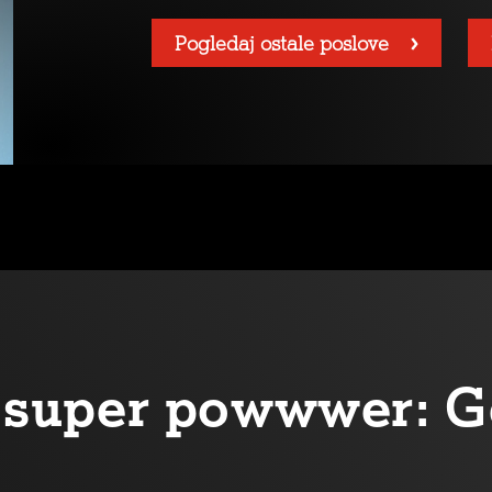
Pogledaj ostale poslove
oj super powwwer: G