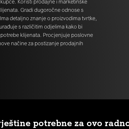
ne kupce. Koristi prodajne i marketinške
 klijenata. Gradi dugoročne odnose s
 Ima detaljno znanje o proizvodima tvrtke,
Surađuje s različitim odjelima kako bi
 potrebe klijenata. Procjenjuje poslovne
nove načine za postizanje prodajnih
vještine potrebne za ovo radn