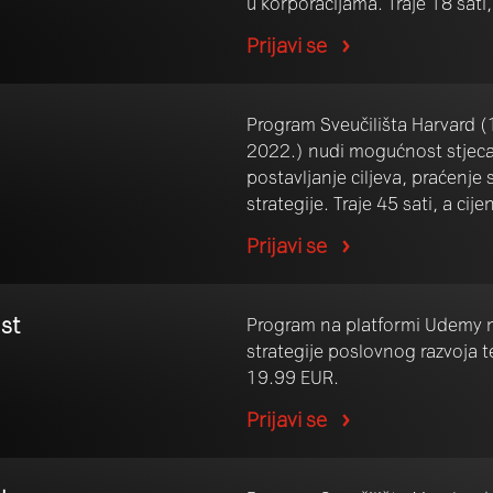
u korporacijama. Traje 18 sati,
Prijavi se
Program Sveučilišta Harvard (1
2022.) nudi mogućnost stjecan
postavljanje ciljeva, praćenje 
strategije. Traje 45 sati, a ci
Prijavi se
st
Program na platformi Udemy n
strategije poslovnog razvoja te
19.99 EUR.
Prijavi se