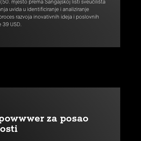
50. mjesto prema Šangajskoj listi sveučilišta
a uvida u identificiranje i analiziranje
roces razvoja inovativnih ideja i poslovnih
je 39 USD.
r powwwer za posao
osti