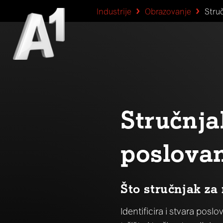
Industrije
Obrazovanje
Stru
Stručnja
poslova
Što stručnjak za
Identificira i stvara poslo