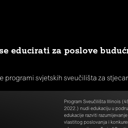
se educirati za poslove buduć
ne programi svjetskih sveučilišta za stjec
Program Sveučilišta Illinois (4
2022.) nudi edukaciju u podru
edukacije razviti razumijevanje
vlastitog poslovanja i konkur