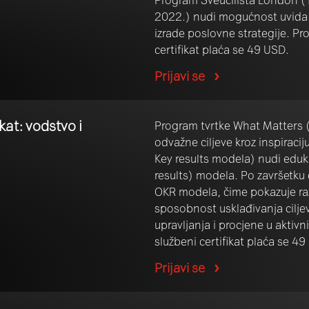
2022.) nudi mogućnost uvida 
izrade poslovne strategije. Pro
certifikat plaća se 49 USD.
Prijavi se
kat: vodstvo i
Program tvrtke What Matters (
odvažne ciljeve kroz inspiraci
Key results modela) nudi eduk
results) modela. Po završetku 
OKR modela, čime pokazuje razum
sposobnost usklađivanja cilje
upravljanja i procjene u aktivn
službeni certifikat plaća se 49
Prijavi se