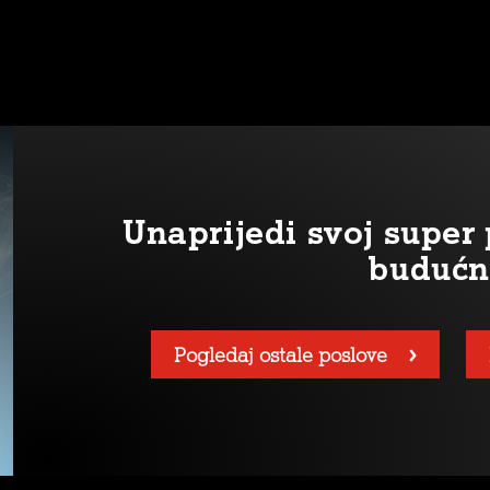
Unaprijedi svoj supe
budućn
Pogledaj ostale poslove