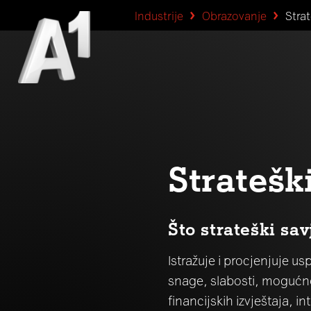
Industrije
Obrazovanje
Strat
Stratešk
Što strateški sav
Istražuje i procjenjuje usp
snage, slabosti, mogućnos
financijskih izvještaja, i