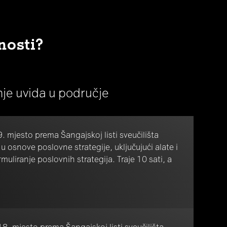
nosti?
anje uvida u područje
9. mjesto prema Šangajskoj listi sveučilišta
 osnove poslovne strategije, uključujući alate i
rmuliranje poslovnih strategija. Traje 10 sati, a
8. mjesto prema Šangajskoj listi sveučilišta