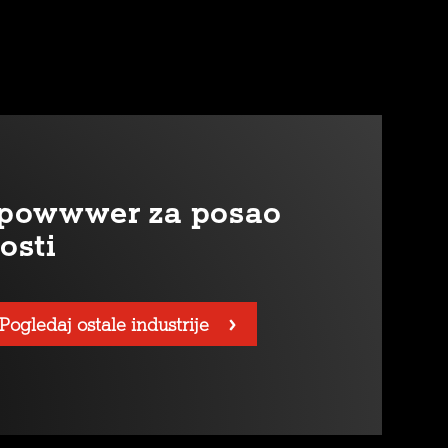
r powwwer za posao
osti
Pogledaj ostale industrije