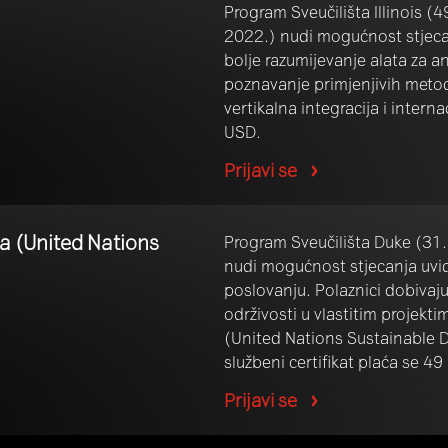
Program Sveučilišta Illinois (4
2022.) nudi mogućnost stjecan
bolje razumijevanje alata za an
poznavanje primjenjivih metoda 
vertikalna integracija i intern
USD.
Prijavi se
-a (United Nations
Program Sveučilišta Duke (31. 
nudi mogućnost stjecanja uvida
poslovanju. Polaznici dobivaj
održivosti u vlastitim projek
(United Nations Sustainable De
službeni certifikat plaća se 49
Prijavi se