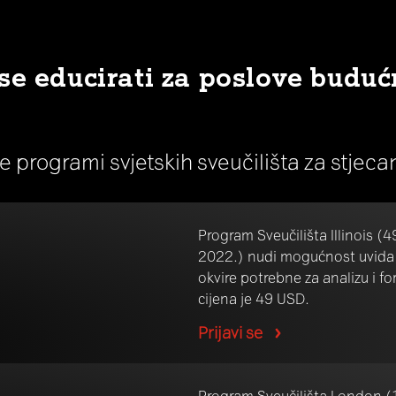
se educirati za poslove buduć
ne programi svjetskih sveučilišta za stjec
Program Sveučilišta Illinois (4
2022.) nudi mogućnost uvida u
okvire potrebne za analizu i fo
cijena je 49 USD.
Prijavi se
Program Sveučilišta London (1