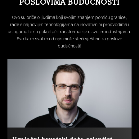
POSLOVIMA BUDUĆNOSTI
Ovo su priče o ljudima koji svojim znanjem pomiču granice,
rade s najnovijim tehnologijama na inovativnim proizvodima i
uslugama te su pokretači transformacije u svojim industrijama.
Evo kako svatko od nas može steći vještine za poslove
budućnosti!
Uspješni hrvatski data scientist: