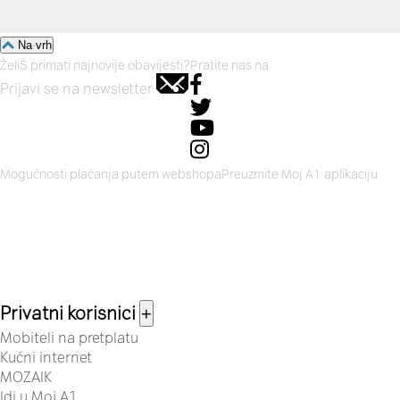
Na vrh
ŽeliŠ primati najnovije obavijesti?
Pratite nas na
Prijavi se na newsletter
Mogućnosti plaćanja putem webshopa
Preuzmite Moj A1 aplikaciju
Privatni korisnici
+
Mobiteli na pretplatu
Kućni internet
MOZAIK
Idi u Moj A1