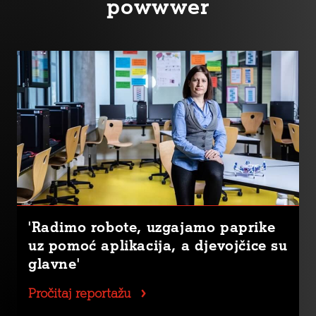
powwwer
'Radimo robote, uzgajamo paprike
uz pomoć aplikacija, a djevojčice su
glavne'
Pročitaj reportažu