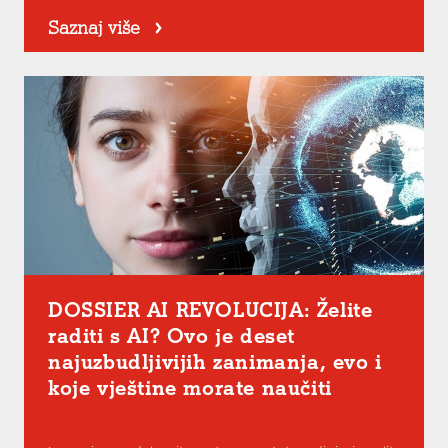
Saznaj više
DOSSIER AI REVOLUCIJA: Želite
raditi s AI? Ovo je deset
najuzbudljivijih zanimanja, evo i
koje vještine morate naučiti