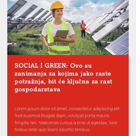
SOCIAL I GREEN: Ovo su
zanimanja za kojima jako raste
potražnja, bit će ključna za rast
gospodarstava
Lorem ipsum dolor sit amet, consectetur adipiscing elit.
Sed euismod feugiat diam, volutpat porta mauris
fringilla nec. Maecenas cursus a eros ut egestas. Sed
finibus ante quis libero lobortis tempus.