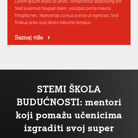
Lorem ipsum dolor sit amet, consectetur adipiscing elit.
Sed euismod feugiat diam, volutpat porta mauris
fringilla nec. Maecenas cursus a eros ut egestas. Sed
finibus ante quis libero lobortis tempus.
Saznaj više
STEMI ŠKOLA
BUDUĆNOSTI: mentori
koji pomažu učenicima
izgraditi svoj super