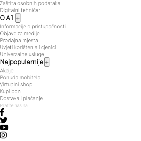
Zaštita osobnih podataka
Digitalni tehničar
O A1
+
Informacije o pristupačnosti
Objave za medije
Prodajna mjesta
Uvjeti korištenja i cjenici
Univerzalne usluge
Najpopularnije
+
Akcije
Ponuda mobitela
Virtualni shop
Kupi bon
Dostava i plaćanje
Pratite nas na