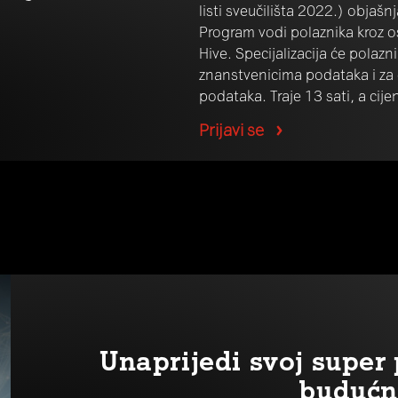
listi sveučilišta 2022.) objaš
Program vodi polaznika kroz o
Hive. Specijalizacija će polazn
znanstvenicima podataka i za 
podataka. Traje 13 sati, a cij
Prijavi se
Unaprijedi svoj supe
budućn