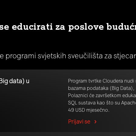
se educirati za poslove buduć
ne programi svjetskih sveučilišta za stjec
Big data) u
Program tvrtke Cloudera nudi 
bazama podataka (Big Data), n
Polaznici će završetkom edukac
SQL sustava kao što su Apache 
49 USD mjesečno.
Prijavi se