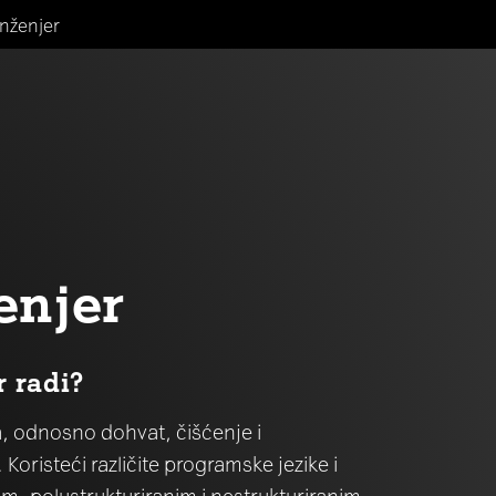
inženjer
enjer
r radi?
, odnosno dohvat, čišćenje i
Koristeći različite programske jezike i
nim, polustrukturiranim i nestrukturiranim