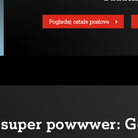
Pogledaj ostale poslove
oj super powwwer: G