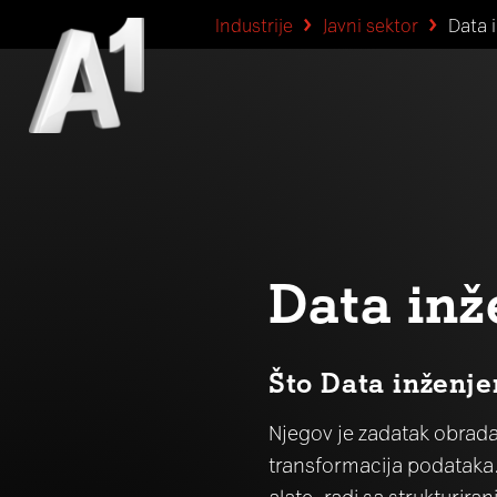
Industrije
Javni sektor
Data 
Data inž
Što Data inženje
Njegov je zadatak obrada
transformacija podataka. 
alate, radi sa strukturira