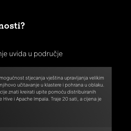
nosti?
anje uvida u područje
mogućnost stjecanja vještina upravljanja velikim
jihovo učitavanje u klastere i pohrana u oblaku.
ije znati kreirati upite pomoću distribuiranih
Hive i Apache Impala. Traje 20 sati, a cijena je