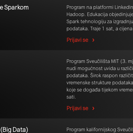
he Sparkom
Program na platformi LinkedI
Hadoop. Edukacija objedinjuje
Spark tehnologiju za izgradnju
podataka. Traje 1 sat, a cijen
Prijavi se
Program Sveučilišta MIT (3. mj
nudi mogućnost uvida u različi
podataka. Širok raspon različi
vremenske strukture podataka, 
koje se događa tijekom vremen
sati.
Prijavi se
 (Big Data)
Program kalifornijskog Sveuči