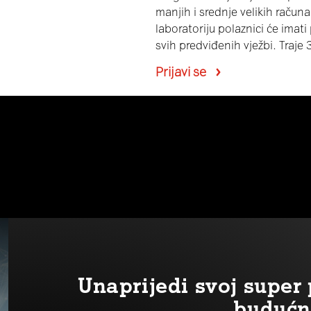
manjih i srednje velikih raču
laboratoriju polaznici će imat
svih predviđenih vježbi. Traje 
Prijavi se
Unaprijedi svoj supe
budućn