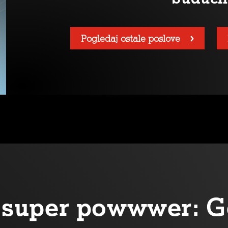
Pogledaj ostale poslove
oj super powwwer: G