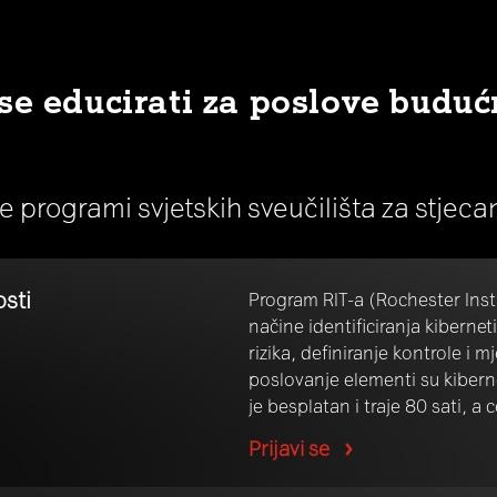
se educirati za poslove buduć
ne programi svjetskih sveučilišta za stjec
osti
Program RIT-a (Rochester Ins
načine identificiranja kiberneti
rizika, definiranje kontrole i m
poslovanje elementi su kibern
je besplatan i traje 80 sati, a 
Prijavi se