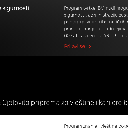
e sigurnosti
Program tvrtke IBM nudi moguć
sigurnosti, administraciju sus
podataka, vrste kibernetičkih
proširiti znanje i u područjima 
60 sati, a cijena je 49 USD mj
Prijavi se
Cjelovita priprema za vještine i karijere 
Program znanja i vještine potr