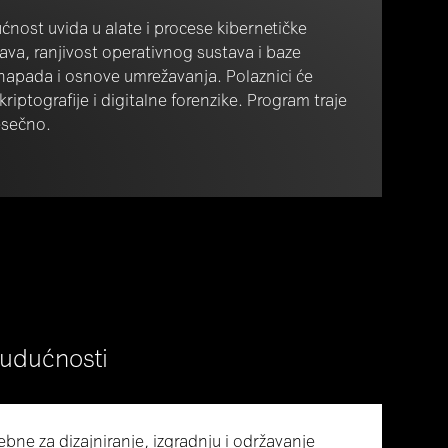
nost uvida u alate i procese kibernetičke
tava, ranjivost operativnog sustava i baze
 napada i osnove umrežavanja. Polaznici će
kriptografije i digitalne forenzike. Program traje
esečno.
budućnosti
ebne za dizajniranje, izgradnju i održavanje