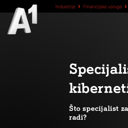
Industrije
Financijske usluge
Specijali
kibernet
Što specijalist z
radi?