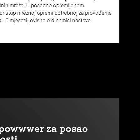
nalnih mreža. U posebno opremljenom
i pristup mrežnoj opremi potrebnoj za provođenje
3 - 6 mjeseci, ovisno o dinamici nastave.
r powwwer za posao
osti