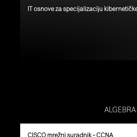
IT osnove za specijalizaciju kibernetičk
ALGEBRA: 
CISCO mrežni suradnik – CCNA