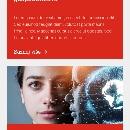
Lorem ipsum dolor sit amet, consectetur adipiscing elit.
Sed euismod feugiat diam, volutpat porta mauris
fringilla nec. Maecenas cursus a eros ut egestas. Sed
finibus ante quis libero lobortis tempus.
Saznaj više