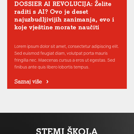
DOSSIER AI REVOLUCIJA: Želite
raditi s AI? Ovo je deset
najuzbudljivijih zanimanja, evo i
koje vještine morate naučiti
Lorem ipsum dolor sit amet, consectetur adipiscing elit.
Sed euismod feugiat diam, volutpat porta mauris
fringilla nec. Maecenas cursus a eros ut egestas. Sed
finibus ante quis libero lobortis tempus.
Saznaj više
STEMI ŠKOLA