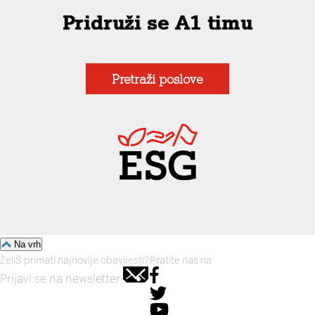
Pridruži se A1 timu
Pretraži poslove
Na vrh
ŽeliŠ primati najnovije obavijesti?
Pratite nas na
Prijavi se na newsletter