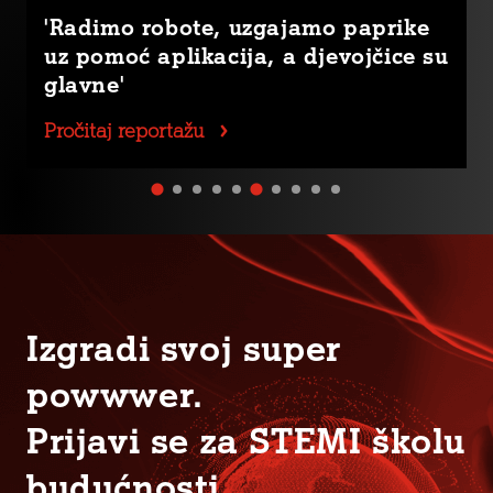
'Radimo robote, uzgajamo paprike
uz pomoć aplikacija, a djevojčice su
glavne'
Pročitaj reportažu
Izgradi svoj super
powwwer.
Prijavi se za STEMI školu
budućnosti