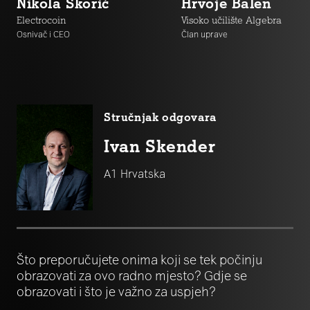
Nikola Škorić
Hrvoje Balen
Electrocoin
Visoko učilište Algebra
Osnivač i CEO
Član uprave
Stručnjak odgovara
Ivan Skender
A1 Hrvatska
Što preporučujete onima koji se tek počinju
obrazovati za ovo radno mjesto? Gdje se
obrazovati i što je važno za uspjeh?