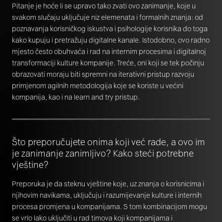
Pitanje je hoće li se upravo tako zvati ovo zanimanje, koje u
svakom slučaju uključuje niz elemenata i formalnih znanja: od
poznavanja korisničkog iskustva i psihologije korisnika do toga
kako kupuju i pretražuju digitalne kanale. Istodobno, ovo radno
mjesto često obuhvaća i rad na internim procesima i digitalnoj
transformaciji kulture kompanije. Treće, oni koji se tek počinju
obrazovati moraju biti spremni na iterativni pristup razvoju
primjenom agilnih metodologija koje se koriste u većini
kompanija, kao i na learn and try pristup.
Što preporučujete onima koji već rade, a ovo im
je zanimanje zanimljivo? Kako steći potrebne
vještine?
Preporuka je da steknu vještine koje, uz znanja o korisnicima i
njihovim navikama, uključuju i razumijevanje kulture i internih
procesa promjena u kompanijama. S tom kombinacijom mogu
se vrlo lako uključiti u rad timova koji kompanijama i