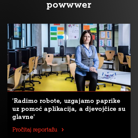
powwwer
'Radimo robote, uzgajamo paprike
uz pomoć aplikacija, a djevojčice su
glavne'
Pročitaj reportažu