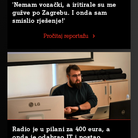
'Nemam vozački, a iritirale su me
gužve po Zagrebu. I onda sam
smislio rješenje!'
Pročitaj reportažu
Radio je u pilani za 400 eura, a
onda je odabrao IT i postao