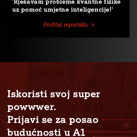
'Rješavam probleme kvantne fizike
uz pomoć umjetne inteligencije!'
Pročitaj reportažu
Iskoristi svoj super
powwwer.
Prijavi se za posao
budućnosti u A1