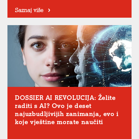
Saznaj više
DOSSIER AI REVOLUCIJA: Želite
raditi s AI? Ovo je deset
najuzbudljivijih zanimanja, evo i
koje vještine morate naučiti