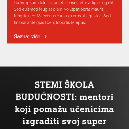
Lorem ipsum dolor sit amet, consectetur adipiscing elit.
Sed euismod feugiat diam, volutpat porta mauris
fringilla nec. Maecenas cursus a eros ut egestas. Sed
finibus ante quis libero lobortis tempus.
Saznaj više
STEMI ŠKOLA
BUDUĆNOSTI: mentori
koji pomažu učenicima
izgraditi svoj super