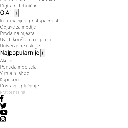
Digitalni tehničar
O A1
+
Informacije o pristupačnosti
Objave za medije
Prodajna mjesta
Uvjeti korištenja i cjenici
Univerzalne usluge
Najpopularnije
+
Akcije
Ponuda mobitela
Virtualni shop
Kupi bon
Dostava i plaćanje
Pratite nas na
© 2026 A1 Hrvatska