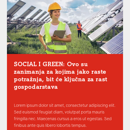
SOCIAL I GREEN: Ovo su
zanimanja za kojima jako raste
potražnja, bit će ključna za rast
gospodarstava
Lorem ipsum dolor sit amet, consectetur adipiscing elit.
Sed euismod feugiat diam, volutpat porta mauris
fringilla nec. Maecenas cursus a eros ut egestas. Sed
finibus ante quis libero lobortis tempus.