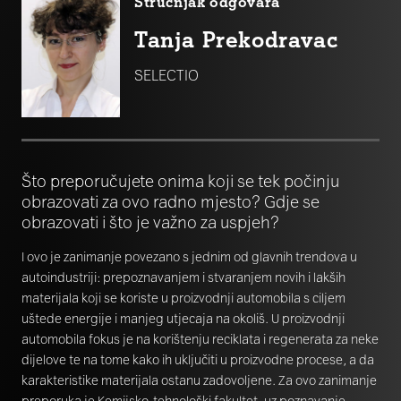
Stručnjak odgovara
Tanja Prekodravac
SELECTIO
Što preporučujete onima koji se tek počinju
obrazovati za ovo radno mjesto? Gdje se
obrazovati i što je važno za uspjeh?
I ovo je zanimanje povezano s jednim od glavnih trendova u
autoindustriji: prepoznavanjem i stvaranjem novih i lakših
materijala koji se koriste u proizvodnji automobila s ciljem
uštede energije i manjeg utjecaja na okoliš. U proizvodnji
automobila fokus je na korištenju reciklata i regenerata za neke
dijelove te na tome kako ih uključiti u proizvodne procese, a da
karakteristike materijala ostanu zadovoljene. Za ovo zanimanje
preporuka je Kemijsko-tehnološki fakultet, uz poznavanje