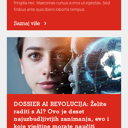
fringilla nec. Maecenas cursus a eros ut egestas. Sed
finibus ante quis libero lobortis tempus.
Saznaj više
DOSSIER AI REVOLUCIJA: Želite
raditi s AI? Ovo je deset
najuzbudljivijih zanimanja, evo i
koje vještine morate naučiti