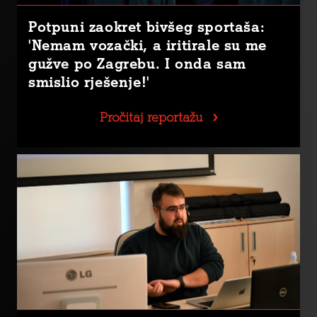
Potpuni zaokret bivšeg sportaša:
'Nemam vozački, a iritirale su me
gužve po Zagrebu. I onda sam
smislio rješenje!'
Pročitaj reportažu