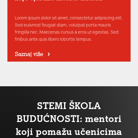
Lorem ipsum dolor sit amet, consectetur adipiscing elit.
Sed euismod feugiat diam, volutpat porta mauris
fringilla nec. Maecenas cursus a eros ut egestas. Sed
finibus ante quis libero lobortis tempus.
Saznaj više
STEMI ŠKOLA
BUDUĆNOSTI: mentori
koji pomažu učenicima