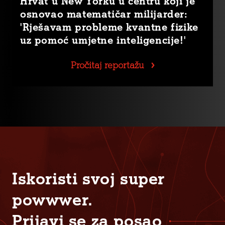
Hrvat u New Yorku u centru koji je
osnovao matematičar milijarder:
'Rješavam probleme kvantne fizike
uz pomoć umjetne inteligencije!'
Pročitaj reportažu
Iskoristi svoj super
powwwer.
Prijavi se za posao