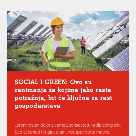
SOCIAL I GREEN: Ovo su
zanimanja za kojima jako raste
potražnja, bit će ključna za rast
gospodarstava
Lorem ipsum dolor sit amet, consectetur adipiscing elit.
Sed euismod feugiat diam, volutpat porta mauris