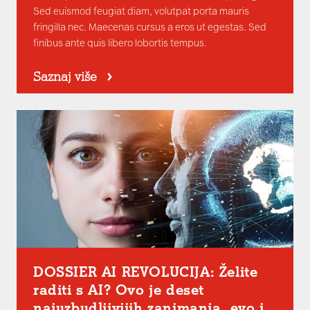
Sed euismod feugiat diam, volutpat porta mauris
fringilla nec. Maecenas cursus a eros ut egestas. Sed
finibus ante quis libero lobortis tempus.
Saznaj više
DOSSIER AI REVOLUCIJA: Želite
raditi s AI? Ovo je deset
najuzbudljivijih zanimanja, evo i