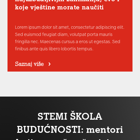
koje vještine morate naučiti
Lorem ipsum dolor sit amet, consectetur adipiscing elit.
Sed euismod feugiat diam, volutpat porta mauris
fringilla nec. Maecenas cursus a eros ut egestas. Sed
finibus ante quis libero lobortis tempus.
Saznaj više
STEMI ŠKOLA
BUDUĆNOSTI: mentori