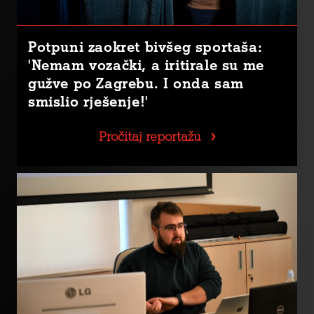
Potpuni zaokret bivšeg sportaša:
'Nemam vozački, a iritirale su me
gužve po Zagrebu. I onda sam
smislio rješenje!'
Pročitaj reportažu