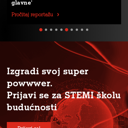
glavne'
Pročitaj reportažu
Izgradi svoj super
powwwer.
Prijavi se za STEMI školu
budućnosti